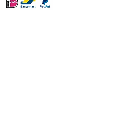
Dagritme-kaarten sets
VERDER WINKELEN
/
Dagritme-kaarten sets
Sorteer op
Filters
Wis alles
Filters
Wis alles
Artikel tonen
Artikel tonen