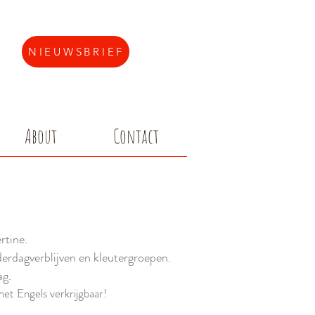
NIEUWSBRIEF
About
Contact
rtine.
erdagverblijven en kleutergroepen.
ag.
het Engels verkrijgbaar!