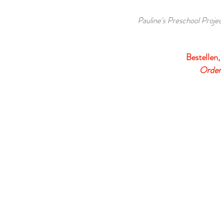
Pauline's Preschool Projec
Bestellen,
Order,
Vertelplaten bij de boeken
VERDER WINKELEN
/
Vertelplaten bij de boeken
Digitale vertelplaten bij de boeken van Pauline
Sorteer op
Filters
Wis alles
Filters
Wis alles
Artikel tonen
Artikel tonen