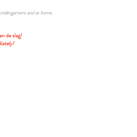
 kindergartens and at home.
an de slag!
iately!