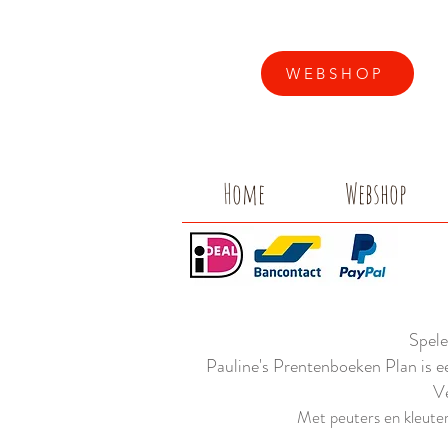
WEBSHOP
Home
Webshop
Spele
Pauline's Prentenboeken Plan is e
Ve
Met peuters en kleuters