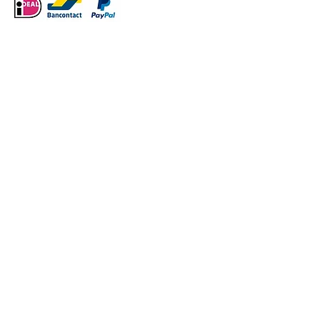
Thema Halloween
VERDER WINKELEN
/
Thema Halloween
Sorteer op
Filters
Wis alles
Filters
Wis alles
Artikel tonen
Artikel tonen