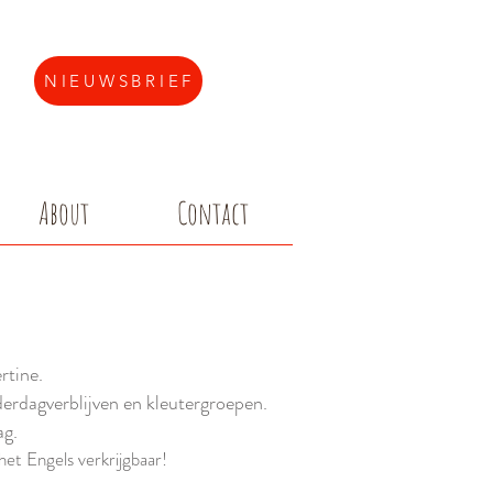
NIEUWSBRIEF
About
Contact
rtine.
erdagverblijven en kleutergroepen.
ag.
het Engels verkrijgbaar!