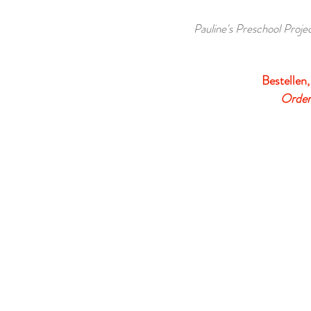
Pauline's Preschool Projec
Bestellen,
Order,
VERDER WINKELEN
/
Thema Kleur