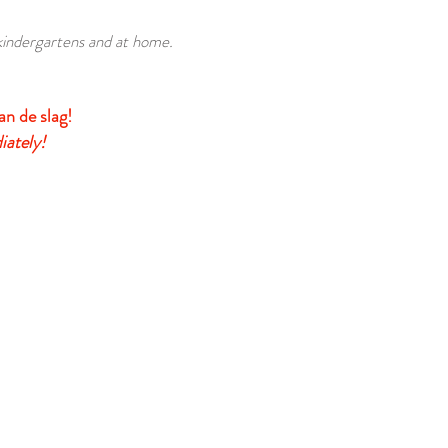
 kindergartens and at home.
an de slag!
iately!