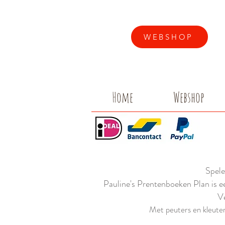
WEBSHOP
Home
Webshop
Spele
Pauline's Prentenboeken Plan is e
Ve
Met peuters en kleuters