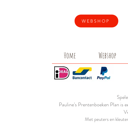
WEBSHOP
Home
Webshop
Spele
Pauline's Prentenboeken Plan is e
Ve
Met peuters en kleuters