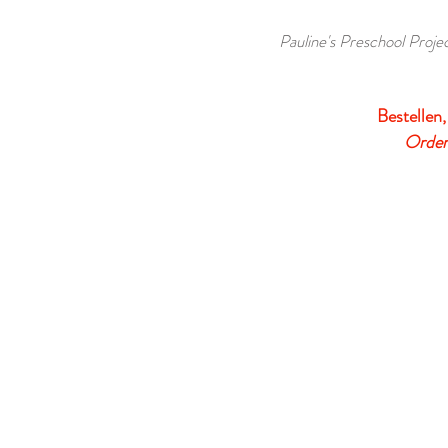
Pauline's Preschool Projec
Bestellen,
Order,
VERDER WINKELEN
/
Thema Herfst