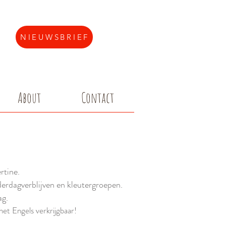
NIEUWSBRIEF
About
Contact
rtine.
erdagverblijven en kleutergroepen.
ag.
het Engels verkrijgbaar!