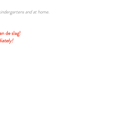
 kindergartens and at home.
an de slag!
iately!