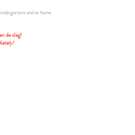
 kindergartens and at home.
an de slag!
iately!