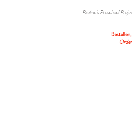
Pauline's Preschool Projec
Bestellen,
Order,
VERDER WINKELEN
/
Thema Herfst