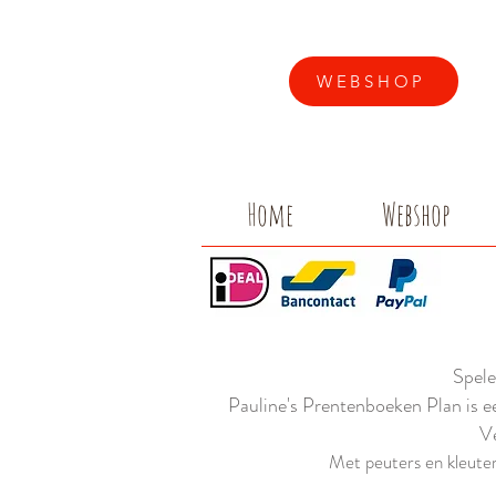
WEBSHOP
Home
Webshop
Spele
Pauline's Prentenboeken Plan is e
Ve
Met peuters en kleuters