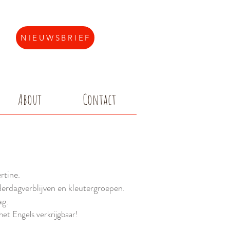
NIEUWSBRIEF
About
Contact
rtine.
erdagverblijven en kleutergroepen.
ag.
het Engels verkrijgbaar!