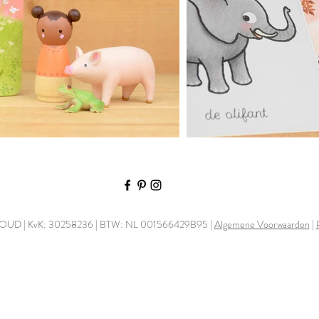
OUD | KvK: 30258236 | BTW: NL 001566429B95 |
Algemene Voorwaarden
|