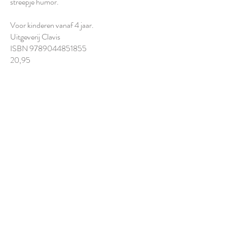
streepje humor.
Voor kinderen vanaf 4 jaar.
Uitgeverij Clavis
ISBN
9789044851855
20,95
© 2017 by PAULINE OUD | KvK:
30258236
| BTW: NL 001566429B95 |
Algemene Voorwaarden
|
Privacy- en