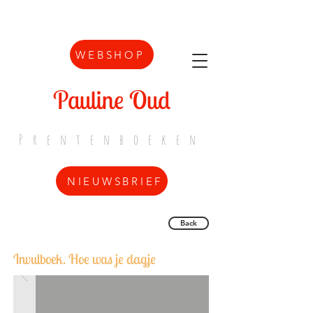
WEBSHOP
Pauline Oud
Prentenboeken
NIEUWSBRIEF
Back
Invulboek. Hoe was je dagje